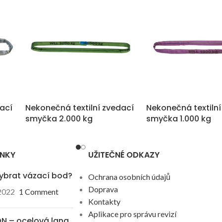
dací
Nekonečná textilní zvedací
Nekonečná textilní
smyčka 2.000 kg
smyčka 1.000 kg
ÁNKY
UŽITEČNÉ ODKAZY
ybrat vázací bod?
Ochrana osobních údajů
Doprava
 2022
1 Comment
Kontakty
Aplikace pro správu revizí
N – ocelová lana