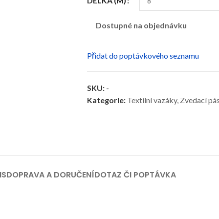
DÉLKA (M)
Dostupné na objednávku
Přidat do poptávkového seznamu
SKU:
-
Kategorie:
Textilní vazáky
,
Zvedací pás
IS
DOPRAVA A DORUČENÍ
DOTAZ ČI POPTÁVKA