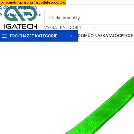
ro nacenění nám prosím pošlete poptávku.
Skip to navigation
Skip to main content
VYBRAT KATEGORII
DOMŮ
O NÁS
KATALOG
PROD
PROCHÁZET KATEGORIE