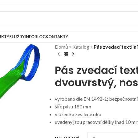
UKTY
SLUŽBY
INFOBLOG
KONTAKTY
Domů
»
Katalog
»
Pás zvedací textiln
Pás zvedací text
dvouvrstvý, no
vyrobeno dle EN 1492-1; bezpečnostní 
šíře pásu 180 mm
vložené a zesílené oko
uvedeny jsou pracovní délky (nad 10 m 