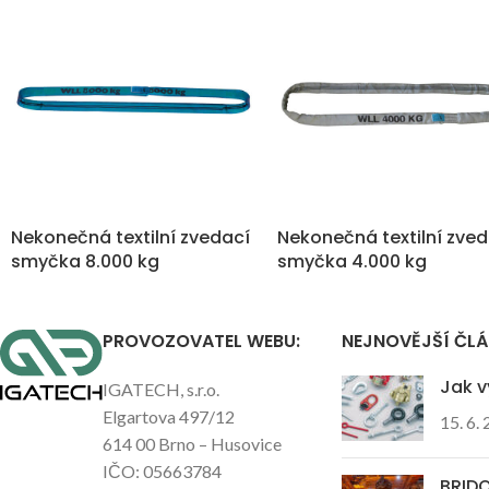
Nekonečná textilní zvedací
Nekonečná textilní zve
smyčka 8.000 kg
smyčka 4.000 kg
PROVOZOVATEL WEBU:
NEJNOVĚJŠÍ ČL
Jak v
IGATECH, s.r.o.
Elgartova 497/12
15. 6.
614 00 Brno – Husovice
IČO: 05663784
BRIDO