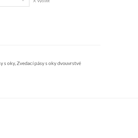
Vyčistit
y s oky
,
Zvedací pásy s oky dvouvrstvé