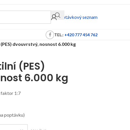
Poptávkový seznam
TEL.:
+420 777 454 762
í (PES) dvouvrstvý, nosnost 6.000 kg
ilní (PES)
snost 6.000 kg
faktor 1:7
na poptávku)