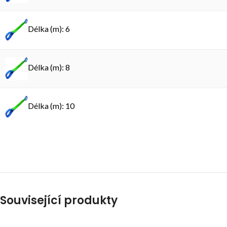
Délka (m): 6
Délka (m): 8
Délka (m): 10
Související produkty