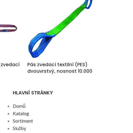
 zvedací
Pás zvedací textilní (PES)
Pás zvedací te
dvouvrstvý, nosnost 10.000
dvouvrstvý, n
kg
kg
HLAVNÍ STRÁNKY
Domů
Katalog
Sortiment
Služby