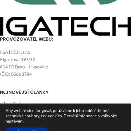
PROVOZOVATEL WEBU:
IGATECH, s.r.o.
Elgartova 497/12
614 00 Brno – Husovice
IČO: 05663784
NEJNOVĚJŠÍ ČLÁNKY
UŽITEČNÉ ODKAZY
Aby web hladce fungoval, používáme k jeho ladění drobné
technické soubory, tzv. cookies. Detailní informace a volby viz:
HLAVNÍ STRÁNKY
nastavení
.
© 2016 - 2023 IGATECH, s.r.o. Všechna práva vyhrazena.