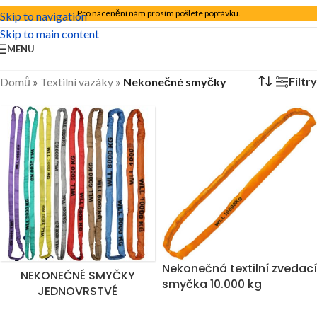
Pro nacenění nám prosím pošlete poptávku.
Skip to navigation
Skip to main content
MENU
Filtry
Domů
»
Textilní vazáky
»
Nekonečné smyčky
Nekonečná textilní zvedací
NEKONEČNÉ SMYČKY
smyčka 10.000 kg
JEDNOVRSTVÉ