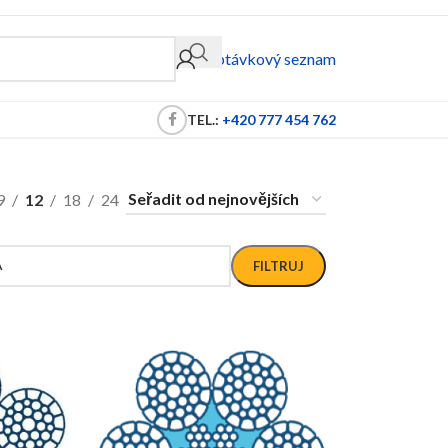
Poptávkový seznam
TEL.:
+420 777 454 762
9
12
18
24
A
FILTRUJ