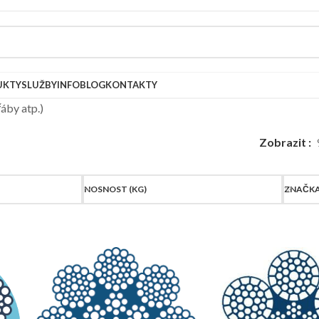
UKTY
SLUŽBY
INFOBLOG
KONTAKTY
řáby atp.)
Zobrazit
NOSNOST (KG)
ZNAČK