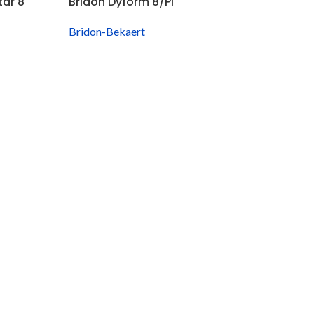
tar 8
Bridon Dyform 8/PI
Bridon-Bekaert