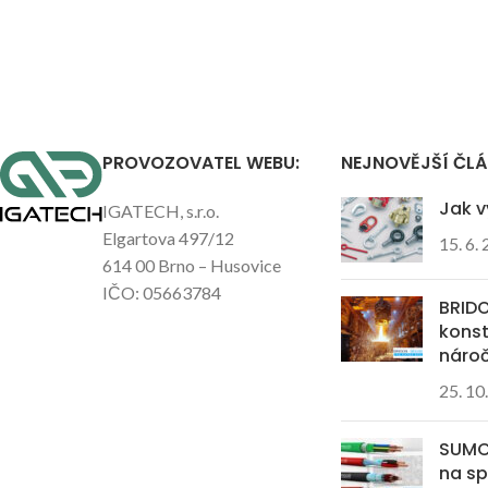
PROVOZOVATEL WEBU:
NEJNOVĚJŠÍ ČL
Jak v
IGATECH, s.r.o.
Elgartova 497/12
15. 6.
614 00 Brno – Husovice
IČO: 05663784
BRIDO
kons
náro
25. 10
SUMCA
na sp