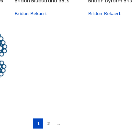
es
Bridon Bluestrand 35LS
Bridon Dyform Bris
Bridon-Bekaert
Bridon-Bekaert
1
2
→