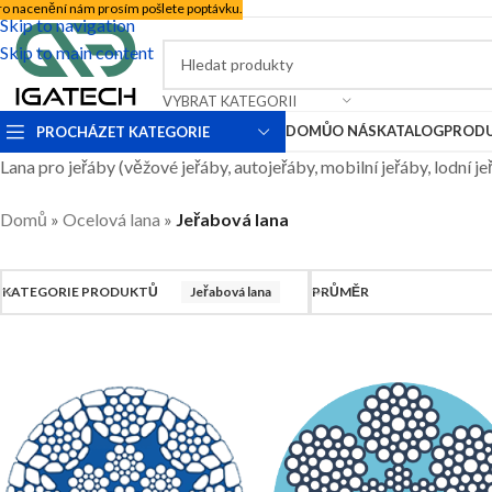
ro nacenění nám prosím pošlete poptávku.
Skip to navigation
Skip to main content
VYBRAT KATEGORII
DOMŮ
O NÁS
KATALOG
PROD
PROCHÁZET KATEGORIE
Lana pro jeřáby (věžové jeřáby, autojeřáby, mobilní jeřáby, lodní je
Domů
»
Ocelová lana
»
Jeřabová lana
KATEGORIE PRODUKTŮ
Jeřabová lana
PRŮMĚR