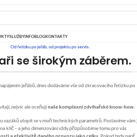
UKTY
SLUŽBY
INFOBLOG
KONTAKTY
Od řetízku po jeřáb, od projektu po servis.
aři se širokým záběrem.
 napájením jeřábů, dnes dodáváme vše od zkracovacího řetízku po
ítají, nejvíc ale oceňují
naše komplexní zdvihařské know-how
.
 vazáků utopit se v moři technických parametrů. Postavíme vám j
 na klíč – a jeho dimenzování vždy přizpůsobíme tomu pro vás
osti a efektivitě daného provozu jako celku.
Pokud tedy např.