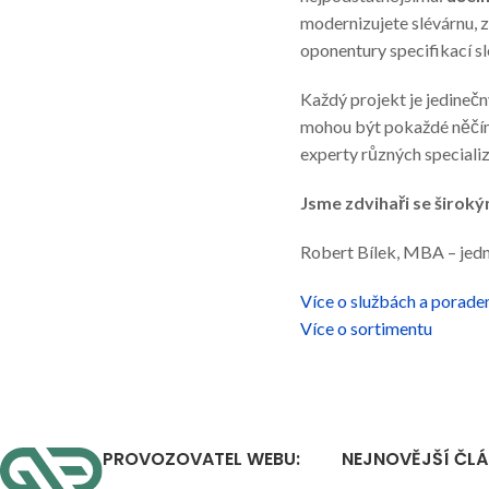
modernizujete slévárnu, 
oponentury specifikací s
Každý projekt je jedinečný
mohou být pokaždé něčím
experty různých speciali
Jsme zdvihaři se širo
Robert Bílek, MBA – jedn
Více o službách a porade
Více o sortimentu
PROVOZOVATEL WEBU:
NEJNOVĚJŠÍ ČL