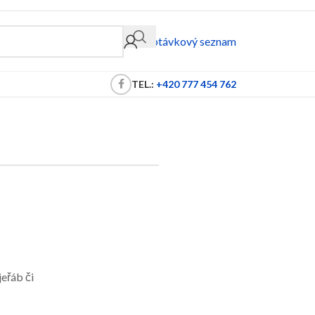
Poptávkový seznam
TEL.:
+420 777 454 762
eřáb či