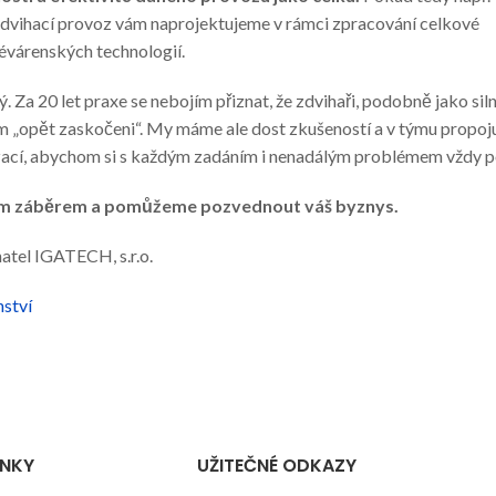
zdvihací provoz vám naprojektujeme v rámci zpracování celkové
lévárenských technologií.
. Za 20 let praxe se nebojím přiznat, že zdvihaři, podobně jako siln
 „opět zaskočeni“. My máme ale dost zkušeností a v týmu propo
zací, abychom si s každým zadáním i nenadálým problémem vždy po
kým záběrem a pomůžeme pozvednout váš byznys.
atel IGATECH, s.r.o.
nství
ÁNKY
UŽITEČNÉ ODKAZY