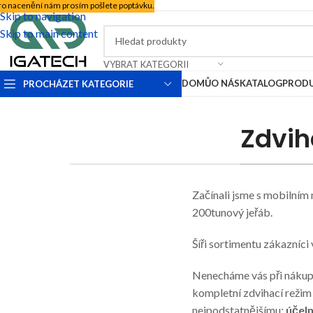
ro nacenění nám prosím pošlete poptávku.
Skip to navigation
Skip to main content
VYBRAT KATEGORII
DOMŮ
O NÁS
KATALOG
PROD
PROCHÁZET KATEGORIE
Zdvih
Začínali jsme s mobilním
200tunový jeřáb.
Šíři sortimentu zákazníci v
Nenecháme vás při nákupu
kompletní zdvihací režim
nejpodstatnějšímu:
účeln