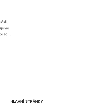
ičáři,
jujeme
radili.
HLAVNÍ STRÁNKY