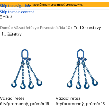
Pro nacenění nám prosím pošlete poptávku.
Skip to navigation
Skip to main content
MENU
Domů
»
Vázací řetězy
»
Pevnostní třída 10
»
Tř. 10 - sestavy
Filtry
Vázací řetěz
Vázací řetěz
čtyřpramenný, průměr 16
čtyřpramenný, průměr 13