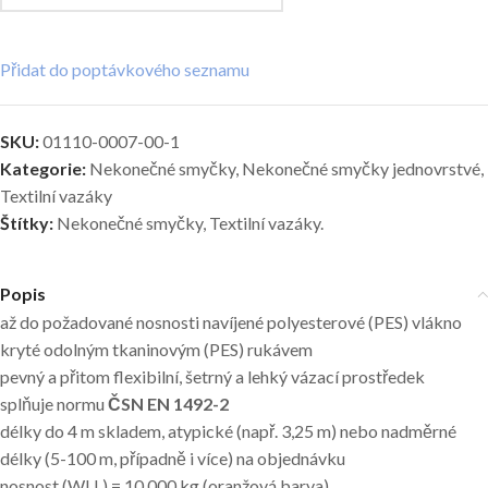
Přidat do poptávkového seznamu
SKU:
01110-0007-00-1
Kategorie:
Nekonečné smyčky
,
Nekonečné smyčky jednovrstvé
,
Textilní vazáky
Štítky:
Nekonečné smyčky
,
Textilní vazáky.
Popis
až do požadované nosnosti navíjené polyesterové (PES) vlákno
kryté odolným tkaninovým (PES) rukávem
pevný a přitom flexibilní, šetrný a lehký vázací prostředek
splňuje normu
ČSN EN 1492-2
délky do 4 m skladem, atypické (např. 3,25 m) nebo nadměrné
délky (5-100 m, případně i více) na objednávku
nosnost (WLL) = 10.000 kg (oranžová barva)