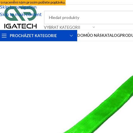
ro nacenění nám prosím pošlete poptávku.
Skip to navigation
Skip to main content
VYBRAT KATEGORII
DOMŮ
O NÁS
KATALOG
PROD
PROCHÁZET KATEGORIE