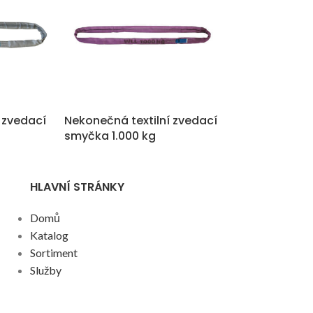
 zvedací
Nekonečná textilní zvedací
Pás zvedací te
smyčka 1.000 kg
dvouvrstvý, n
kg
HLAVNÍ STRÁNKY
Domů
Katalog
Sortiment
Služby