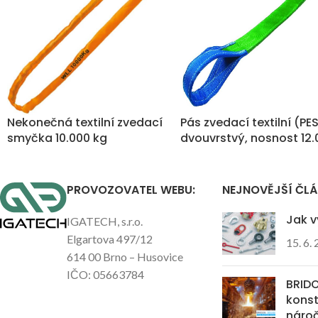
Nekonečná textilní zvedací
Pás zvedací textilní (PE
smyčka 10.000 kg
dvouvrstvý, nosnost 12
kg
PROVOZOVATEL WEBU:
NEJNOVĚJŠÍ ČL
Jak v
IGATECH, s.r.o.
Elgartova 497/12
15. 6.
614 00 Brno – Husovice
IČO: 05663784
BRIDO
kons
náro