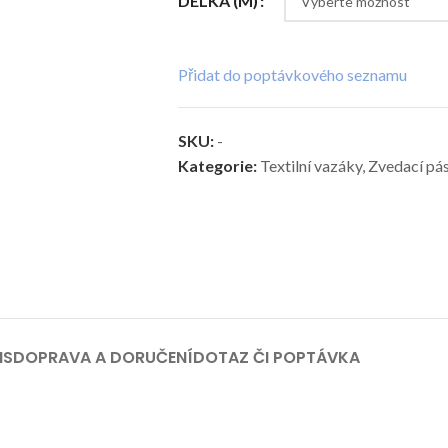
DÉLKA (M)
Přidat do poptávkového seznamu
SKU:
-
Kategorie:
Textilní vazáky
,
Zvedací pás
IS
DOPRAVA A DORUČENÍ
DOTAZ ČI POPTÁVKA