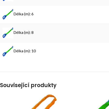
Délka (m): 6
Délka (m): 8
Délka (m): 10
Související produkty