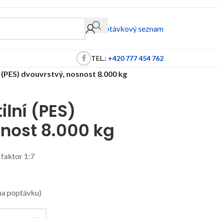
Poptávkový seznam
TEL.:
+420 777 454 762
í (PES) dvouvrstvý, nosnost 8.000 kg
ilní (PES)
snost 8.000 kg
faktor 1:7
na poptávku)