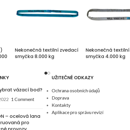
Nekonečná textilní zvedací
Nekonečná textilní
S)
smyčka 8.000 kg
smyčka 4.000 kg
.000
ÁNKY
UŽITEČNÉ ODKAZY
ybrat vázací bod?
Ochrana osobních údajů
Doprava
 2022
1 Comment
Kontakty
Aplikace pro správu revizí
N – ocelová lana
truovaná pro
čné provozy