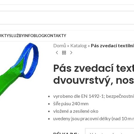
UKTY
SLUŽBY
INFOBLOG
KONTAKTY
Domů
»
Katalog
»
Pás zvedací textiln
Pás zvedací text
dvouvrstvý, no
vyrobeno dle EN 1492-1; bezpečnostní 
šíře pásu 240 mm
vložené a zesílené oko
uvedeny jsou pracovní délky (nad 10 m 