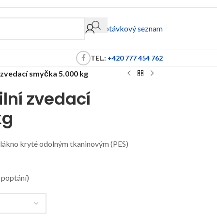
Poptávkový seznam
TEL.:
+420 777 454 762
 zvedací smyčka 5.000 kg
lní zvedací
kg
vlákno kryté odolným tkaninovým (PES)
 poptání)