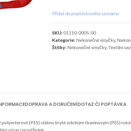
Přidat do poptávkového seznamu
SKU:
01110-0005-00
Kategorie:
Nekonečné smyčky
,
Nekone
Štítky:
Nekonečné smyčky
,
Textilní va
INFORMACE
DOPRAVA A DORUČENÍ
DOTAZ ČI POPTÁVKA
é polyesterové (PES) vlákno kryté odolným tkaninovým (PES) ruk
lehký vázací prostředek