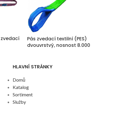
 zvedací
Pás zvedací textilní (PES)
Pás zvedací te
dvouvrstvý, nosnost 8.000
dvouvrstvý, n
kg
kg
HLAVNÍ STRÁNKY
Domů
Katalog
Sortiment
Služby