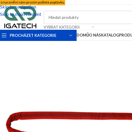
ro nacenění nám prosím pošlete poptávku.
Skip to navigation
Skip to main content
VYBRAT KATEGORII
DOMŮ
O NÁS
KATALOG
PROD
PROCHÁZET KATEGORIE