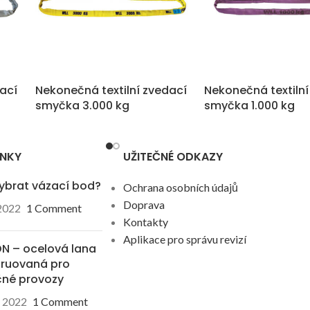
dací
Nekonečná textilní zvedací
Nekonečná textilní
smyčka 3.000 kg
smyčka 1.000 kg
ÁNKY
UŽITEČNÉ ODKAZY
ybrat vázací bod?
Ochrana osobních údajů
Doprava
 2022
1 Comment
Kontakty
Aplikace pro správu revizí
N – ocelová lana
truovaná pro
čné provozy
. 2022
1 Comment