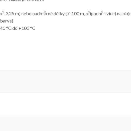
př. 3,25 m) nebo nadměrné délky (7-100 m, případně i více) na ob
 barva)
 -40 °C do +100 °C