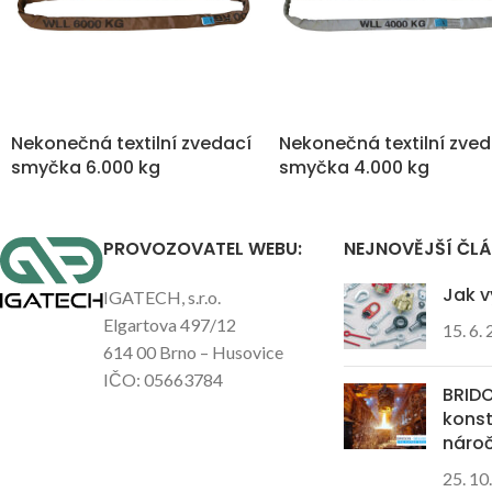
Nekonečná textilní zvedací
Nekonečná textilní zve
smyčka 6.000 kg
smyčka 4.000 kg
PROVOZOVATEL WEBU:
NEJNOVĚJŠÍ ČL
Jak v
IGATECH, s.r.o.
Elgartova 497/12
15. 6.
614 00 Brno – Husovice
IČO: 05663784
BRIDO
kons
náro
25. 10