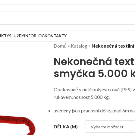
UKTY
SLUŽBY
INFOBLOG
KONTAKTY
Domů
»
Katalog
»
Nekonečná textilní
Nekonečná texti
smyčka 5.000 
Opakovaně vinuté polyesterové (PES) 
rukávem, nosnost 5.000 kg.
uvedeny jsou pracovní délky (nad 6m na
DÉLKA (M)