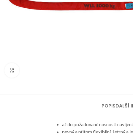
Klikni pro zvětšení
POPIS
DALŠÍ 
až do požadované nosnosti navíjen
pevný a přitom flexibilní, šetrný a 