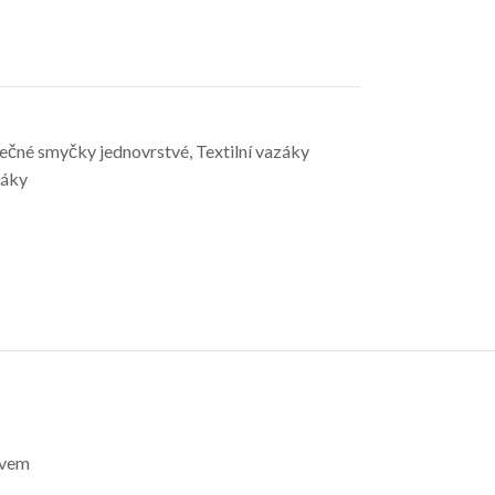
čné smyčky jednovrstvé
,
Textilní vazáky
záky
ávem