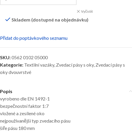
Vyčistit
Skladem (dostupné na objednávku)
Přidat do poptávkového seznamu
SKU:
0562 0102 05000
Kategorie:
Textilní vazáky
,
Zvedací pásy s oky
,
Zvedací pásy s
oky dvouvrstvé
Popis
vyrobeno dle EN 1492-1
bezpečnostní faktor 1:7
vložené a zesílené oko
nejpoužívanější typ zvedacího pásu
šíře pásu 180 mm