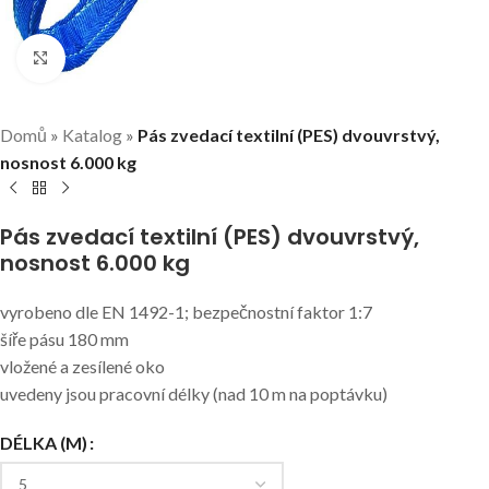
Klikni pro zvětšení
Domů
»
Katalog
»
Pás zvedací textilní (PES) dvouvrstvý,
nosnost 6.000 kg
Pás zvedací textilní (PES) dvouvrstvý,
nosnost 6.000 kg
vyrobeno dle EN 1492-1; bezpečnostní faktor 1:7
šíře pásu 180 mm
vložené a zesílené oko
uvedeny jsou pracovní délky (nad 10 m na poptávku)
DÉLKA (M)