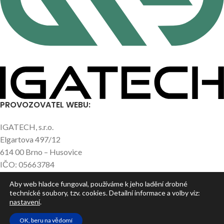
PROVOZOVATEL WEBU:
IGATECH, s.r.o.
Elgartova 497/12
614 00 Brno – Husovice
IČO: 05663784
Aby web hladce fungoval, používáme k jeho ladění drobné
technické soubory, tzv. cookies. Detailní informace a volby viz:
NEJNOVĚJŠÍ ČLÁNKY
nastavení
.
UŽITEČNÉ ODKAZY
OK, beru na vědomí