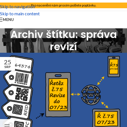
Pro nacenění nám prosím pošlete poptávku.
Skip to navigation
Skip to main content
MENU
Archiv štítku: správa
revizí
25
SRP