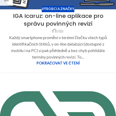
VÝROBCI A ZNAČKY
IGA Icaruz: on-line aplikace pro
správu povinných revizí
JiBr
Každý smartphone promění v terénní čtečku všech typů
identifikačních štítků, v on-line databázi (dostupné z
mobilu i na PC) si pak přehledně a bez chyb pohlídáte
termíny povinných revizí. To...
POKRAČOVAT VE ČTENÍ