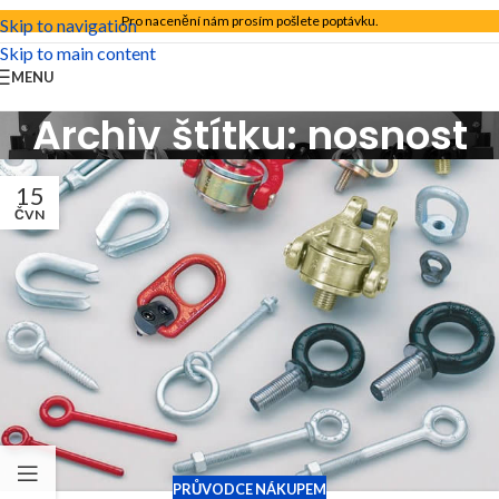
Pro nacenění nám prosím pošlete poptávku.
Skip to navigation
Skip to main content
MENU
Archiv štítku: nosnost
15
ČVN
PRŮVODCE NÁKUPEM