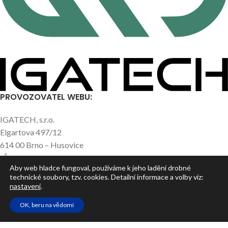
PROVOZOVATEL WEBU:
IGATECH, s.r.o.
Elgartova 497/12
614 00 Brno – Husovice
IČO: 05663784
Aby web hladce fungoval, používáme k jeho ladění drobné
technické soubory, tzv. cookies. Detailní informace a volby viz:
nastavení
.
NEJNOVĚJŠÍ ČLÁNKY
OK, beru na vědomí
UŽITEČNÉ ODKAZY