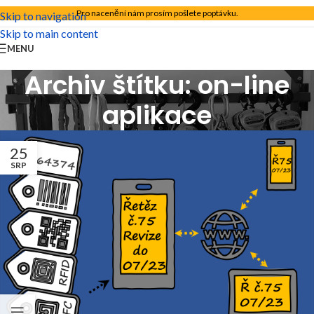
Pro nacenění nám prosím pošlete poptávku.
Skip to navigation
Skip to main content
MENU
Archiv štítku: on-line
aplikace
25
SRP