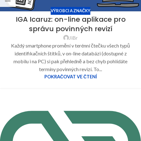
VÝROBCI A ZNAČKY
IGA Icaruz: on-line aplikace pro
správu povinných revizí
JiBr
Každý smartphone promění v terénní čtečku všech typů
identifikačních štítků, v on-line databázi (dostupné z
mobilu i na PC) si pak přehledně a bez chyb pohlídáte
termíny povinných revizí. To...
POKRAČOVAT VE ČTENÍ