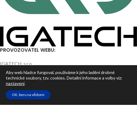
PROVOZOVATEL WEBU:
IGATECH, s.r.o.
Elgartova 497/12
Aby web hladce fungoval, používáme k jeho ladění drobné
technické soubory, tzv. cookies. Detailní informace a volby viz:
614 00 Brno – Husovice
nastavení
.
IČO: 05663784
OK, beru na vědomí
NEJNOVĚJŠÍ ČLÁNKY
UŽITEČNÉ ODKAZY
HLAVNÍ STRÁNKY