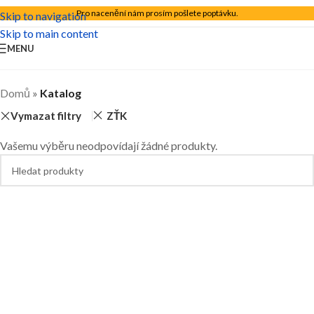
Pro nacenění nám prosím pošlete poptávku.
Skip to navigation
Skip to main content
MENU
Domů
»
Katalog
Vymazat filtry
ZŤK
Vašemu výběru neodpovídají žádné produkty.