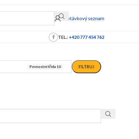
Poptávkový seznam
TEL.:
+420 777 454 762
Pevnostní třída 10
FILTRUJ