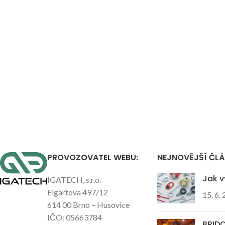
PROVOZOVATEL WEBU:
NEJNOVĚJŠÍ ČL
Jak v
IGATECH, s.r.o.
Elgartova 497/12
15. 6.
614 00 Brno – Husovice
IČO: 05663784
BRIDO