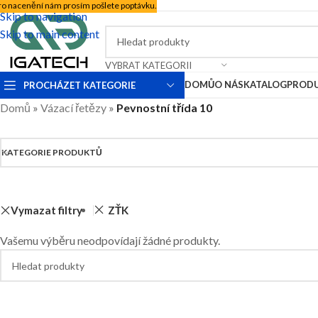
ro nacenění nám prosím pošlete poptávku.
Skip to navigation
Skip to main content
VYBRAT KATEGORII
DOMŮ
O NÁS
KATALOG
PROD
PROCHÁZET KATEGORIE
Domů
»
Vázací řetězy
»
Pevnostní třída 10
KATEGORIE PRODUKTŮ
Vymazat filtry
ZŤK
Vašemu výběru neodpovídají žádné produkty.