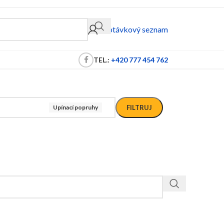
Poptávkový seznam
TEL.:
+420 777 454 762
Upínací popruhy
FILTRUJ