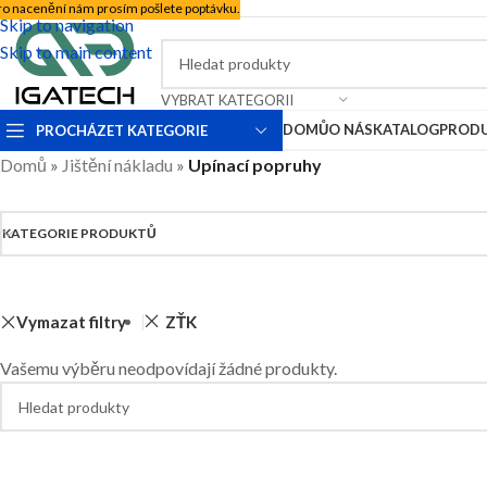
ro nacenění nám prosím pošlete poptávku.
Skip to navigation
Skip to main content
VYBRAT KATEGORII
DOMŮ
O NÁS
KATALOG
PROD
PROCHÁZET KATEGORIE
Domů
»
Jištění nákladu
»
Upínací popruhy
KATEGORIE PRODUKTŮ
Vymazat filtry
ZŤK
Vašemu výběru neodpovídají žádné produkty.