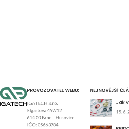
PROVOZOVATEL WEBU:
NEJNOVĚJŠÍ ČL
Jak v
IGATECH, s.r.o.
Elgartova 497/12
15. 6.
614 00 Brno – Husovice
IČO: 05663784
BRIDO