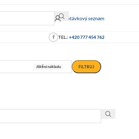
Poptávkový seznam
TEL.:
+420 777 454 762
Jištění nákladu
FILTRUJ