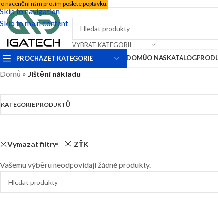
ro nacenění nám prosím pošlete poptávku.
Skip to navigation
Skip to main content
VYBRAT KATEGORII
DOMŮ
O NÁS
KATALOG
PROD
PROCHÁZET KATEGORIE
Domů
»
Jištění nákladu
KATEGORIE PRODUKTŮ
Vymazat filtry
ZŤK
Vašemu výběru neodpovídají žádné produkty.