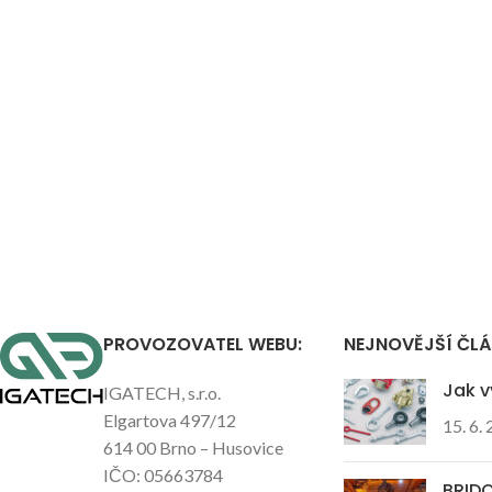
PROVOZOVATEL WEBU:
NEJNOVĚJŠÍ ČL
Jak v
IGATECH, s.r.o.
Elgartova 497/12
15. 6.
614 00 Brno – Husovice
IČO: 05663784
BRIDO