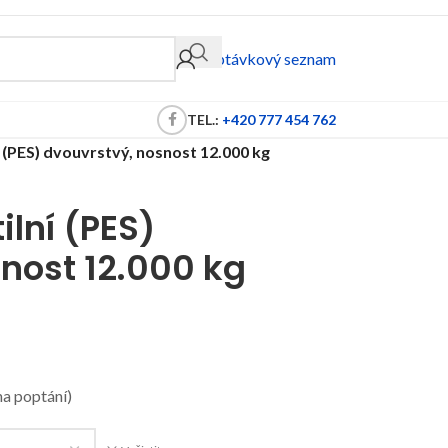
Poptávkový seznam
TEL.:
+420 777 454 762
í (PES) dvouvrstvý, nosnost 12.000 kg
ilní (PES)
nost 12.000 kg
na poptání)