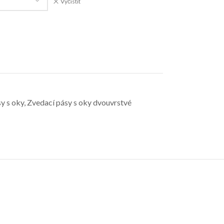
Vyčistit
y s oky
,
Zvedací pásy s oky dvouvrstvé