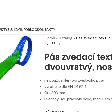
UKTY
SLUŽBY
INFOBLOG
KONTAKTY
Domů
»
Katalog
»
Pás zvedací textiln
Pás zvedací text
dvouvrstvý, nos
nejpoužívanější typ zvedacího pásu
vyrobeno dle EN 1492-1
šíře 300 mm
uvedeny jsou pracovní délky (nad 10 m 