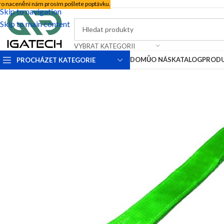
ro nacenění nám prosím pošlete poptávku.
Skip to navigation
Skip to main content
VYBRAT KATEGORII
DOMŮ
O NÁS
KATALOG
PROD
PROCHÁZET KATEGORIE