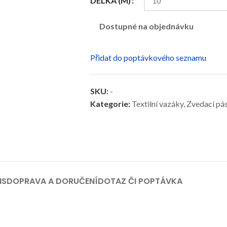
DÉLKA (M)
Dostupné na objednávku
Přidat do poptávkového seznamu
SKU:
-
Kategorie:
Textilní vazáky
,
Zvedací pás
IS
DOPRAVA A DORUČENÍ
DOTAZ ČI POPTÁVKA