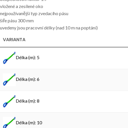
vložené a zesílené oko
nejpoužívanější typ zvedacího pásu
šíře pásu 300 mm
uvedeny jsou pracovní délky (nad 10 m na poptání)
VARIANTA
Délka (m): 5
Délka (m): 6
Délka (m): 8
Délka (m): 10