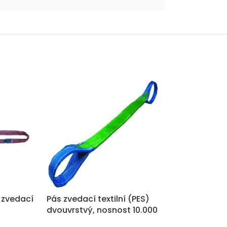
 zvedací
Pás zvedací textilní (PES)
Pás zvedací te
dvouvrstvý, nosnost 10.000
dvouvrstvý, n
kg
kg