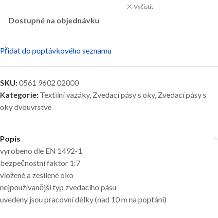
Vyčistit
Dostupné na objednávku
Přidat do poptávkového seznamu
SKU:
0561 9602 02000
Kategorie:
Textilní vazáky
,
Zvedací pásy s oky
,
Zvedací pásy s
oky dvouvrstvé
Popis
vyrobeno dle EN 1492-1
bezpečnostní faktor 1:7
vložené a zesílené oko
nejpoužívanější typ zvedacího pásu
uvedeny jsou pracovní délky (nad 10 m na poptání)