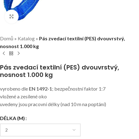
Klikni pro zvětšení
Domů
»
Katalog
»
Pás zvedací textilní (PES) dvouvrstvý,
nosnost 1.000 kg
Pás zvedací textilní (PES) dvouvrstvý,
nosnost 1.000 kg
vyrobeno dle
EN 1492-1
; bezpečnostní faktor 1:7
vložené a zesílené oko
uvedeny jsou pracovní délky (nad 10 m na poptání)
DÉLKA (M)