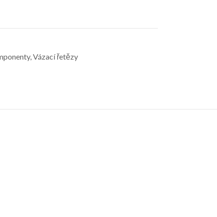
omponenty
,
Vázací řetězy