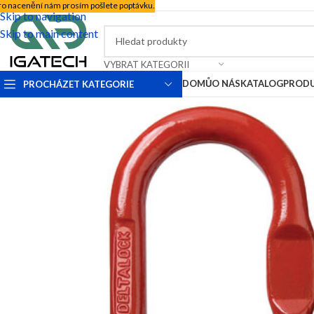
ro nacenění nám prosím pošlete poptávku.
Skip to navigation
Skip to main content
VYBRAT KATEGORII
DOMŮ
O NÁS
KATALOG
PROD
PROCHÁZET KATEGORIE