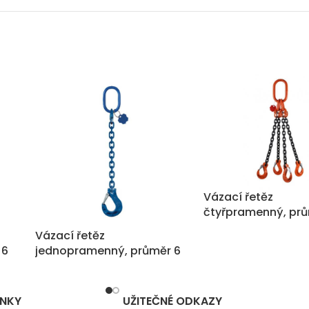
Vázací řetěz
čtyřpramenný, prů
mm, nosnost 17.00
Vázací řetěz
 6
jednopramenný, průměr 6
mm, nosnost 1.400 kg
ÁNKY
UŽITEČNÉ ODKAZY