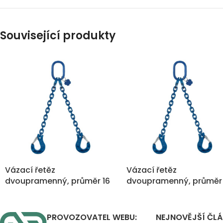
Související produkty
Vázací řetěz
Vázací řetěz
dvoupramenný, průměr 16
dvoupramenný, průměr
mm, nosnost 14.000 kg
mm, nosnost 2.000 kg
PROVOZOVATEL WEBU:
NEJNOVĚJŠÍ ČL