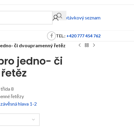
Poptávkový seznam
TEL.:
+420 777 454 762
jedno- či dvoupramenný řetěz
ro jedno- či
řetěz
 třída 8
enné řetězy
 závěsná hlava 1-2