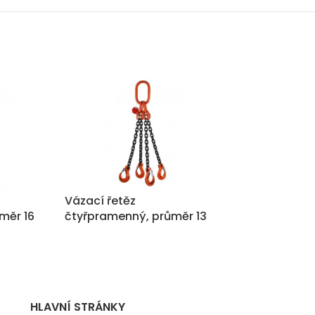
Vázací řetěz
Vázací řetěz
měr 16
čtyřpramenný, průměr 13
čtyřpramenný
0 kg
mm, nosnost 11.200 kg
mm, nosnost 
HLAVNÍ STRÁNKY