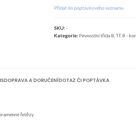
Přidat do poptávkového seznamu
SKU:
-
Kategorie:
Pevnostní třída 8
,
Tř. 8 - k
IS
DOPRAVA A DORUČENÍ
DOTAZ ČI POPTÁVKA
pramenné řetězy