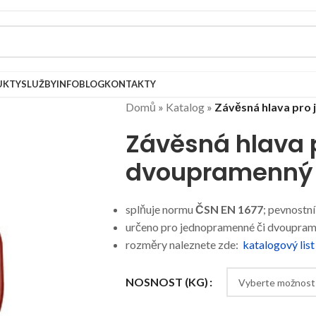
UKTY
SLUŽBY
INFOBLOG
KONTAKTY
Domů
»
Katalog
»
Závěsná hlava pro 
Závěsná hlava p
dvoupramenný 
splňuje normu
ČSN
EN 1677
; pevnostní
určeno pro jednopramenné či dvoupram
rozměry naleznete zde:
katalogový list
NOSNOST (KG)